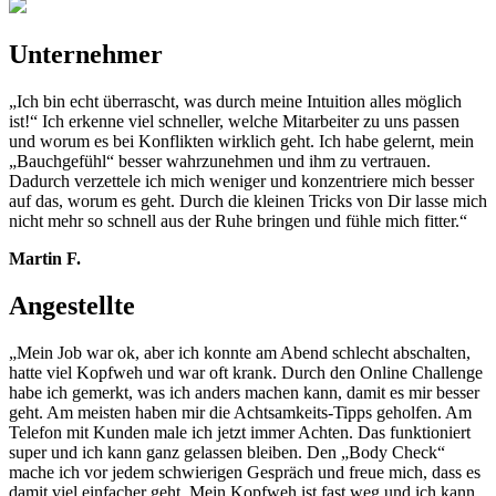
Unternehmer
„Ich bin echt überrascht, was durch meine Intuition alles möglich
ist!“ Ich erkenne viel schneller, welche Mitarbeiter zu uns passen
und worum es bei Konflikten wirklich geht. Ich habe gelernt, mein
„Bauchgefühl“ besser wahrzunehmen und ihm zu vertrauen.
Dadurch verzettele ich mich weniger und konzentriere mich besser
auf das, worum es geht. Durch die kleinen Tricks von Dir lasse mich
nicht mehr so schnell aus der Ruhe bringen und fühle mich fitter.“
Martin F.
Angestellte
„Mein Job war ok, aber ich konnte am Abend schlecht abschalten,
hatte viel Kopfweh und war oft krank. Durch den Online Challenge
habe ich gemerkt, was ich anders machen kann, damit es mir besser
geht. Am meisten haben mir die Achtsamkeits-Tipps geholfen. Am
Telefon mit Kunden male ich jetzt immer Achten. Das funktioniert
super und ich kann ganz gelassen bleiben. Den „Body Check“
mache ich vor jedem schwierigen Gespräch und freue mich, dass es
damit viel einfacher geht. Mein Kopfweh ist fast weg und ich kann